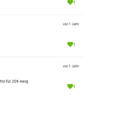
1
vor 1 Jahr
1
vor 1 Jahr
atte für 20€ ewig
1