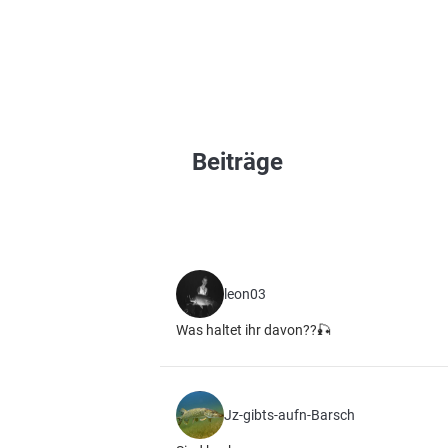
Beiträge
leon03
Was haltet ihr davon??🎣
Jz-gibts-aufn-Barsch