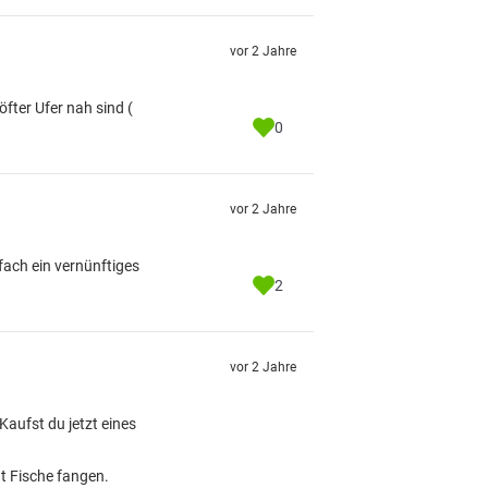
vor 2 Jahre
fter Ufer nah sind (
0
vor 2 Jahre
fach ein vernünftiges
2
vor 2 Jahre
Kaufst du jetzt eines
t Fische fangen.