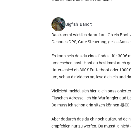
Bigfish_Bandit
Das kommt wirklich darauf an. Ob ein Boot ve
Genaues GPS, Gute Steuerung, geiles Aussehe
Es kann sein das du eines findest für 300€
umgesehen hast. Hast du bestimmt auch geseh
Unterschied ob 300€ Futterboot oder 1000€ Fu
um, schau dir Videos an, lese dich ein und d
Vielleicht meldet sich hier ja ein passionier
Flaschen Adresse. Ich bin Wurfangler aud Le
Da muss ich schon drin sitzen können 😂👍🏼
Aber dadurch das du eh noch aufgrund deine
empfehlen nur zu werfen. Du musst ja nicht d