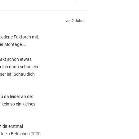
vor 2 Jahre
hiedene Faktoren mit.
er Montage,...
arkt schon etwas
rlich dann schon ein
ser ist. Schau dich
u da leider an der
ein so ein kleines.
 dir erstmal
 zu Befischen 👍🏼💪🏼