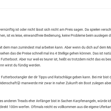
rnünftig ist oder nicht lässt sich nicht am Preis sagen. Da spielen versc
n, ist es leise, einwandfreie Bedienung, keine Probleme beim auslegen d
 mit dem man zumindest mal arbeiten kann. Aber wenn du dich auf dem M
en das die Preise schnell mal ins 4 Stellige gehen können. Das ist natü
tterboot. Aber nur weil es teurer ist, heißt es trotzdem nicht das es bes
ann wirst du fündig werden.
ter Futterbootangler der dir Tipps und Ratschläge geben kann. Bei mir bist d
idenschaft😜 manwerde mir zwar in naher Zukunft ein Boot zulegen aber k
s anderen Treads eher Anfänger bist in Sachen Karpfenangeln, würde ich
irekt 100m werfen. Oftmals reicht es vollkommen aus die eigene Uferkante