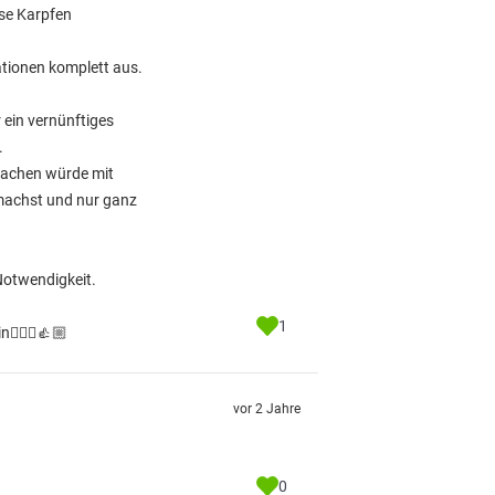
ise Karpfen
ationen komplett aus.
 ein vernünftiges
.
 machen würde mit
 machst und nur ganz
 Notwendigkeit.
1
🤷🏽‍♂️👍🏼
vor 2 Jahre
0