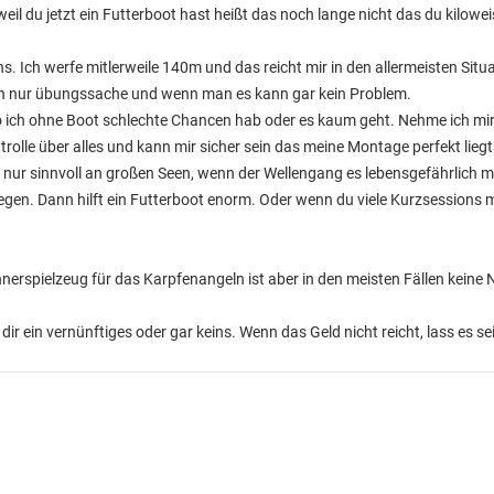
 weil du jetzt ein Futterboot hast heißt das noch lange nicht das du kilowe
s. Ich werfe mitlerweile 140m und das reicht mir in den allermeisten Situ
gen nur übungssache und wenn man es kann gar kein Problem.
 ich ohne Boot schlechte Chancen hab oder es kaum geht. Nehme ich mir
olle über alles und kann mir sicher sein das meine Montage perfekt liegt
t nur sinnvoll an großen Seen, wenn der Wellengang es lebensgefährlich
legen. Dann hilft ein Futterboot enorm. Oder wenn du viele Kurzsessions
Männerspielzeug für das Karpfenangeln ist aber in den meisten Fällen keine
ir ein vernünftiges oder gar keins. Wenn das Geld nicht reicht, lass es sein