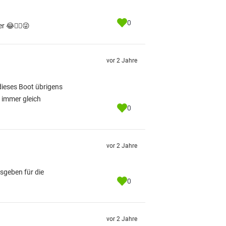
0
r 😂👍🏼😜
vor 2 Jahre
 dieses Boot übrigens
t immer gleich
0
vor 2 Jahre
sgeben für die
0
vor 2 Jahre