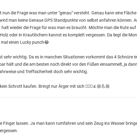
 nun die Frage was man unter "genau" versteht. Genau kann eine Fläche
e wird man keine Genaue GPS Standpunkte von selbst anfahren können. A
Ist halt wieder die Frage für was man es braucht. Möchte man die Rute au
 Holz oder in Krautlöchern kannst es komplett vergessen. Da liegt die M
n mal einen Lucky punch😂
st sehr wichtig. Da es in manchen Situationen vorkommt das 4 Schnüre 
bar hält und die am besten noch direkt vor den Füßen einsammelt, ja dan
rweise und Treffsicherheit doch sehr wichtig.
n Schrott kaufen. Bringt nur Ärger mit sich 🤷🏽‍♂️👍🏼💪🏼
ie Finger lassen. Ja man kann rumfahren und sein Zeug ins Wasser brin
vergessen.