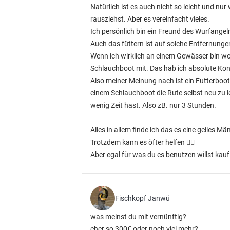
Natürlich ist es auch nicht so leicht und nur
rausziehst. Aber es vereinfacht vieles.
Ich persönlich bin ein Freund des Wurfangeln
Auch das füttern ist auf solche Entfernun
Wenn ich wirklich an einem Gewässer bin wo
Schlauchboot mit. Das hab ich absolute Kontr
Also meiner Meinung nach ist ein Futterboo
einem Schlauchboot die Rute selbst neu zu 
wenig Zeit hast. Also zB. nur 3 Stunden.
Alles in allem finde ich das es eine geiles 
Trotzdem kann es öfter helfen 👍🏼
Aber egal für was du es benutzen willst kauf d
Fischkopf Janwü
was meinst du mit vernünftig?
eher so 300€ oder noch viel mehr?