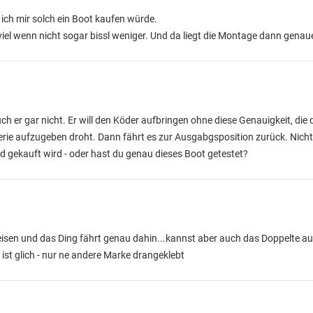
ich mir solch ein Boot kaufen würde.
l wenn nicht sogar bissl weniger. Und da liegt die Montage dann genaue
ch er gar nicht. Er will den Köder aufbringen ohne diese Genauigkeit, die
atterie aufzugeben droht. Dann fährt es zur Ausgabgsposition zurück. Nich
nd gekauft wird - oder hast du genau dieses Boot getestet?
eisen und das Ding fährt genau dahin...kannst aber auch das Doppelte au
r ist glich - nur ne andere Marke drangeklebt