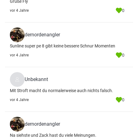
Grüße Fly
0
vor 4 Jahre
dernordenangler
Sunline super pe 8 gibt keine bessere Schnur Momenten
0
vor 4 Jahre
Unbekannt
Mit Stroft macht du normalerweise auch nichts falsch.
0
vor 4 Jahre
dernordenangler
Na siehste und Zack hast du viele Meinungen.