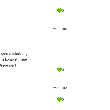
0
vor 1 Jahr
 Eigenverschuldung
h ne komplett neue
 Gegenpart
0
vor 1 Jahr
0