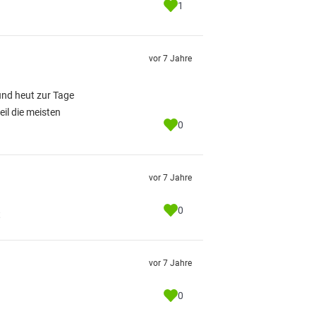
1
vor 7 Jahre
 und heut zur Tage
il die meisten
0
vor 7 Jahre
0
t
vor 7 Jahre
0