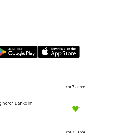
vor 7 Jahre
ng hören Danke im
1
vor 7 Jahre