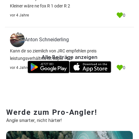
Kleiner wäre ne fox R 1 oder R 2
0
vor 4 Jahre
Anton Schneiderling
Kann dir so ziemlich von JRC empfehlen preis
Alle Beiträge anzeigen
leistungsverhältnis ist super . LG
0
vor 4 Jahre
Werde zum Pro-Angler!
Angle smarter, nicht härter!