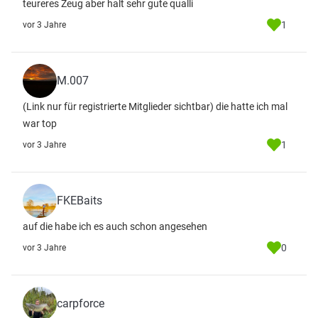
teureres Zeug aber halt sehr gute qualli
1
vor 3 Jahre
M.007
(Link nur für registrierte Mitglieder sichtbar)
die hatte ich mal
war top
1
vor 3 Jahre
FKEBaits
auf die habe ich es auch schon angesehen
0
vor 3 Jahre
carpforce