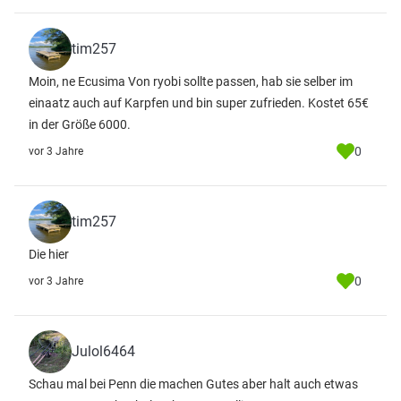
tim257
Moin, ne Ecusima Von ryobi sollte passen, hab sie selber im
einaatz auch auf Karpfen und bin super zufrieden. Kostet 65€
in der Größe 6000.
0
vor 3 Jahre
tim257
Die hier
0
vor 3 Jahre
Julol6464
Schau mal bei Penn die machen Gutes aber halt auch etwas