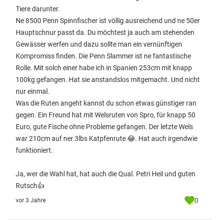
Tiere darunter.
Ne 8500 Penn Spinnfischer ist völlig ausreichend und ne 50er
Hauptschnur passt da. Du möchtest ja auch am stehenden
Gewässer werfen und dazu sollte man ein vernünftigen
Kompromiss finden. Die Penn Slammer ist ne fantastische
Rolle. Mit solch einer habe ich in Spanien 253cm mit knapp
100kg gefangen. Hat sie anstandslos mitgemacht. Und nicht
nur einmal.
Was die Ruten angeht kannst du schon etwas günstiger ran
gegen. Ein Freund hat mit Welsruten von Spro, für knapp 50
Euro, gute Fische ohne Probleme gefangen. Der letzte Wels
war 210cm auf ner 3lbs Katpfenrute 😂. Hat auch irgendwie
funktioniert.
Ja, wer die Wahl hat, hat auch die Qual. Petri Heil und guten
Rutsch👍
0
vor 3 Jahre