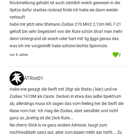
Rückmeldung gehabt ist auch ziemlich weich gewesen in der
Spitze dafür starkes rückrad finde ich habe sie dann wieder
verkauft
habe mir jetzt eine Shimano Zodias 270 MH2 2,13m WG 7-21
geholt bin sehr begeistert von der Rute schön Straf man mehr
denn Untergrund ob weich oder hart mit 5g jiggs genau das
was ich mir vorgestellt habe schöne leichte Spinnrute
2
vor 4 Jahre
ATRiot01
Habe wie gesagt die Swift mit 28gr als Statio ( klar) und ne
Zodias 1610M als Caste. Decken in etwa das selbe Spektrum
ab, allerdings muss ich sagen das vom feeling her die Swift die
Nase vorn hat. Ich mag die Zodias, aber sensibler und nicht
ganz so „brettig ist die Zeck Rute….
Ne cherry Stick is ne ganz andere Adresse, taugt zum
nachtwobbeln ganz gut, aber zum jiggen mMn gar nicht…. Zu