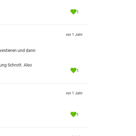
1
vor 1 Jahr
investieren und dann
ung Schrott. Also
1
vor 1 Jahr
1