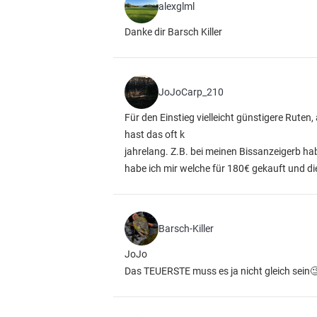
alexglml
Danke dir Barsch Killer
JoJoCarp_210
Für den Einstieg vielleicht günstigere Ruten
hast das oft k
jahrelang. Z.B. bei meinen Bissanzeigerb h
habe ich mir welche für 180€ gekauft und die 
Barsch-Killer
JoJo
Das TEUERSTE muss es ja nicht gleich sein