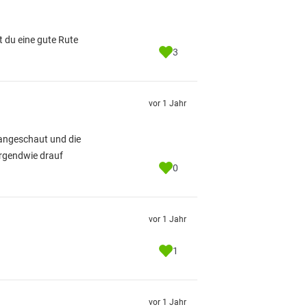
t du eine gute Rute
3
vor 1 Jahr
 angeschaut und die
irgendwie drauf
0
vor 1 Jahr
1
vor 1 Jahr