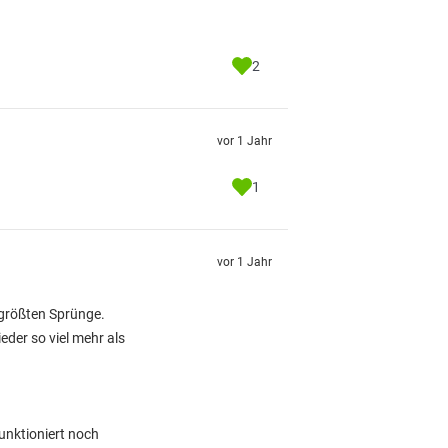
2
vor 1 Jahr
1
vor 1 Jahr
 größten Sprünge.
eder so viel mehr als
funktioniert noch