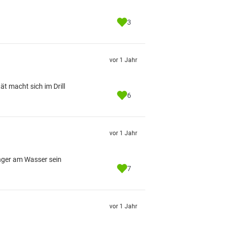
3
vor 1 Jahr
t macht sich im Drill
6
vor 1 Jahr
nger am Wasser sein
7
vor 1 Jahr