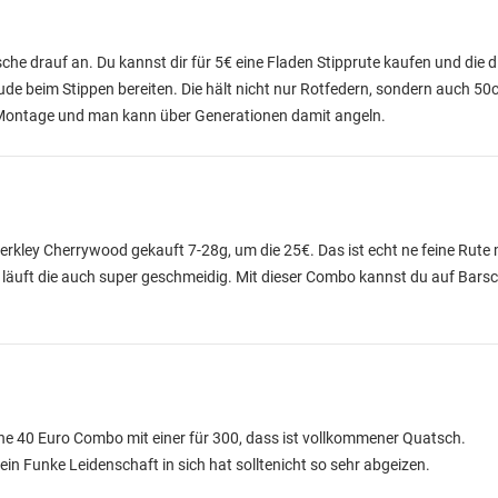
che drauf an. Du kannst dir für 5€ eine Fladen Stipprute kaufen und die di
ude beim Stippen bereiten. Die hält nicht nur Rotfedern, sondern auch 
 Montage und man kann über Generationen damit angeln.
erkley Cherrywood gekauft 7-28g, um die 25€. Das ist echt ne feine Rute 
r läuft die auch super geschmeidig. Mit dieser Combo kannst du auf Bars
ine 40 Euro Combo mit einer für 300, dass ist vollkommener Quatsch.
 ein Funke Leidenschaft in sich hat solltenicht so sehr abgeizen.