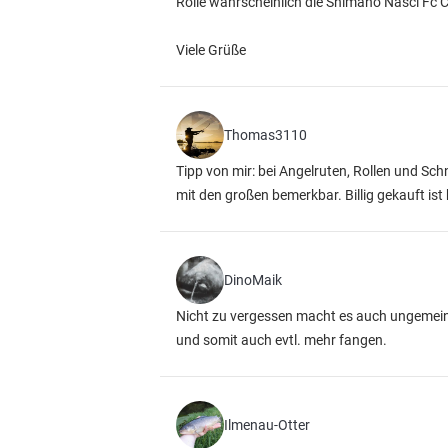
Rolle wahrscheinlich die Shimano Nasci Fc 
Viele Grüße
Thomas3110
Tipp von mir: bei Angelruten, Rollen und Sch
mit den großen bemerkbar. Billig gekauft ist
DinoMaik
Nicht zu vergessen macht es auch ungemein
und somit auch evtl. mehr fangen.
Ilmenau-Otter