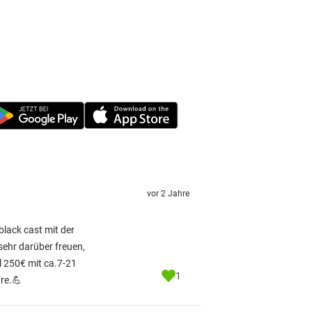
vor 2 Jahre
black cast mit der
sehr darüber freuen,
 250€ mit ca.7-21
1
re.💪