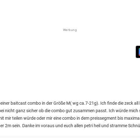
Werbung
ner baitcast combo in der Größe M( wg ca.7-21g). Ich finde die zeck all 
bei nicht ganz sicher ob die combo gut zusammen passt. Ich würde mich 
t mir teilen würde oder mir eine combo in dem preissegment bis maximal
ter 2m sein. Danke im voraus und euch allen petri heil und stramme Schnü