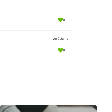
0
vor 2 Jahre
0