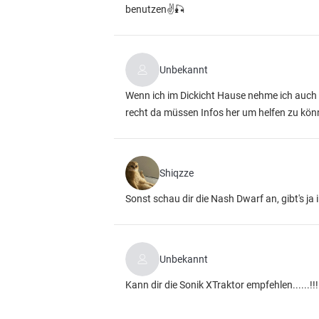
benutzen✌️🎣
Unbekannt
Wenn ich im Dickicht Hause nehme ich auch g
recht da müssen Infos her um helfen zu kö
Shiqzze
Sonst schau dir die Nash Dwarf an, gibt's ja
Unbekannt
Kann dir die Sonik XTraktor empfehlen......!!!!