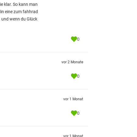
sie klar. So kann man
ndin eine zum fahhrad
n, und wenn du Glück
0
vor 2 Monate
0
vor 1 Monat
0
vor 1 Monat