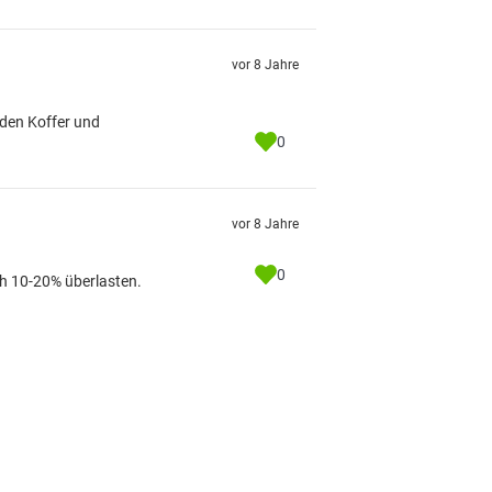
vor 8 Jahre
jeden Koffer und
0
vor 8 Jahre
0
ch 10-20% überlasten.