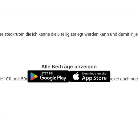
se steckruten die ich kenne die 6 teilig zerlegt werden kann und damit in 
Alle Beiträge anzeigen
die 10ft. mit 50g Wurfgewicht sollte passen, man kann die locker auch no
!