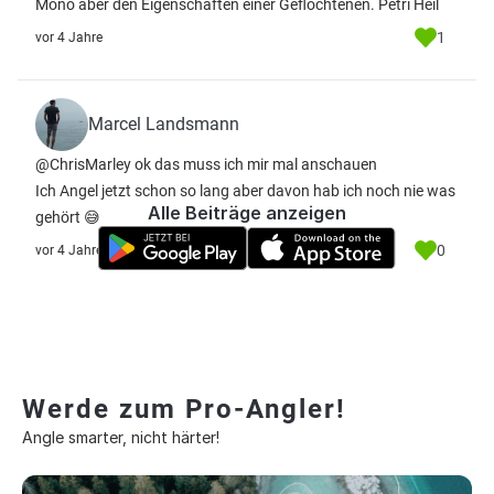
Mono aber den Eigenschaften einer Geflochtenen. Petri Heil
1
vor 4 Jahre
Marcel Landsmann
@ChrisMarley ok das muss ich mir mal anschauen
Ich Angel jetzt schon so lang aber davon hab ich noch nie was
Alle Beiträge anzeigen
gehört 😅
0
vor 4 Jahre
Werde zum Pro-Angler!
Angle smarter, nicht härter!