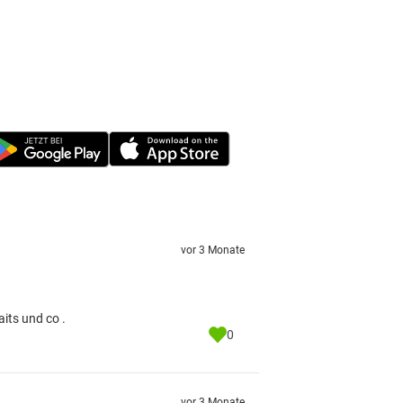
vor 3 Monate
its und co .
0
vor 3 Monate