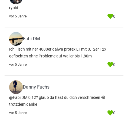
ryobi
0
vor 5 Jahre
Fabi DM
Ich Fisch mit ner 4000er daiwa prorex LT mit 0,12er 12x
geflochten ohne Probleme auf waller bis 1,80m
0
vor 5 Jahre
Danny Fuchs
@Fabi DM 0,12? glaub da hast du dich verschrieben 😅
trotzdem danke
0
vor 5 Jahre