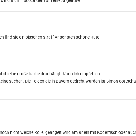
t's nicht um fluo sondern um eine Angelrute
ich find sie ein bisschen straff Ansonsten schöne Rute.
al ob eine große barbe dranhängt. Kann ich empfehlen.
ne suchen. Die Folgen die in Bayern gedreht wurden ist Simon gottschall
ß noch nicht welche Rolle, geangelt wird am Rhein mit Köderfisch oder au