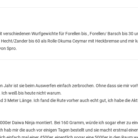
t verschiedenen Wurfgewichte für Forellen bis , Forellen/ Barsch bis 30 u
nd Hecht/Zander bis 60 als Rolle Okuma Ceymar mit Heckbremse und mir 
 von Spro.
n Jahr ist sie beim Auswerfen einfach zerbrochen. Ohne dass sie mir vorhe
 Ich weiß bis heute nicht warum.
 3 Meter Länge. Ich fand die Rute vorher auch echt gut, ich habe die Akti
 3000er Daiwa Ninja montiert. Bei 160 Gramm, würde ich sogar eher zu eine
 hab mir die auch vor einigen Tagen bestellt und sie macht erstmal einen
ch einfach mal einer 4500er, eigentlich sogar eine 5000er in den Raum 