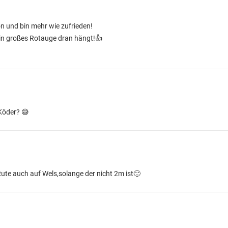
on und bin mehr wie zufrieden!
in großes Rotauge dran hängt!👍
 Köder? 😅
Rute auch auf Wels,solange der nicht 2m ist🙂