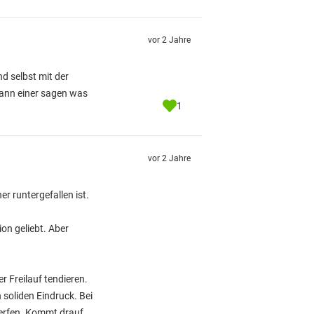
vor 2 Jahre
nd selbst mit der
kann einer sagen was
1
vor 2 Jahre
r runtergefallen ist.
on geliebt. Aber
r Freilauf tendieren.
 soliden Eindruck. Bei
werfen. Kommt drauf