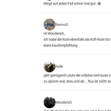
klingt auf jeden Fall schon mal gut. 😁
RannuG
Hi Wooderich,
ich habe die Rute ebenfalls als Köfi-Rute fü
klare Kaufempfehlung
Aalik
gibt genügend Leute die vollstes vertrauen i
zu spüren war, biss und ab... fluo ist nicht 
Wooderich