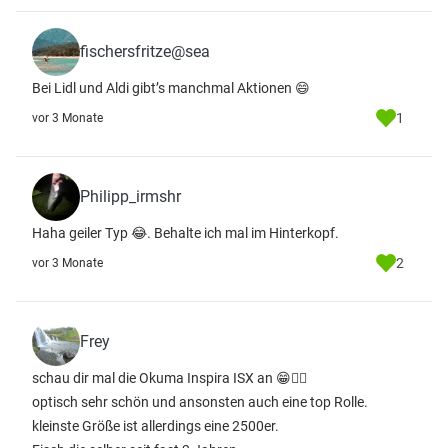
fischersfritze@sea
Bei Lidl und Aldi gibt’s manchmal Aktionen 😄
1
vor 3 Monate
Philipp_irmshr
Haha geiler Typ 😂. Behalte ich mal im Hinterkopf.
2
vor 3 Monate
Frey
schau dir mal die Okuma Inspira ISX an 😁👌🏼
optisch sehr schön und ansonsten auch eine top Rolle.
kleinste Größe ist allerdings eine 2500er.