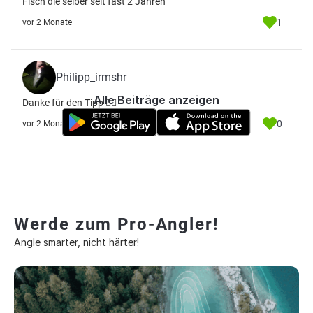
Fisch die selber seit fast 2 Jahren
1
vor 2 Monate
Philipp_irmshr
Alle Beiträge anzeigen
Danke für den Tipp 👍🏻
0
vor 2 Monate
Werde zum Pro-Angler!
Angle smarter, nicht härter!