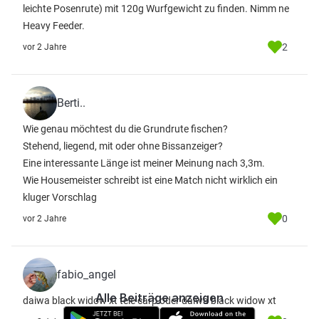
leichte Posenrute) mit 120g Wurfgewicht zu finden. Nimm ne
Heavy Feeder.
2
vor 2 Jahre
Berti..
Wie genau möchtest du die Grundrute fischen?
Stehend, liegend, mit oder ohne Bissanzeiger?
Eine interessante Länge ist meiner Meinung nach 3,3m.
Wie Housemeister schreibt ist eine Match nicht wirklich ein
kluger Vorschlag
0
vor 2 Jahre
fabio_angel
Alle Beiträge anzeigen
daiwa black widow xt tele carp oder daiwa black widow xt