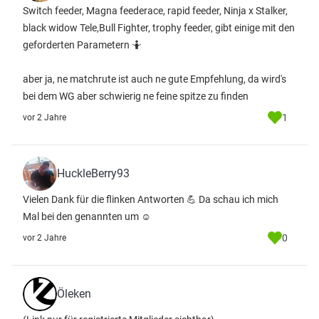
Switch feeder, Magna feederace, rapid feeder, Ninja x Stalker,
black widow Tele,Bull Fighter, trophy feeder, gibt einige mit den
geforderten Parametern 🤷
aber ja, ne matchrute ist auch ne gute Empfehlung, da wird's
bei dem WG aber schwierig ne feine spitze zu finden
1
vor 2 Jahre
HuckleBerry93
Vielen Dank für die flinken Antworten 💪 Da schau ich mich
Mal bei den genannten um ☺️
0
vor 2 Jahre
Öleken