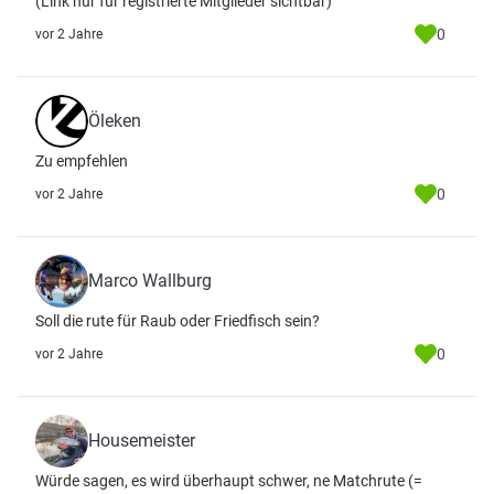
(Link nur für registrierte Mitglieder sichtbar)
0
vor 2 Jahre
Öleken
Zu empfehlen
0
vor 2 Jahre
Marco Wallburg
Soll die rute für Raub oder Friedfisch sein?
0
vor 2 Jahre
Housemeister
Würde sagen, es wird überhaupt schwer, ne Matchrute (=