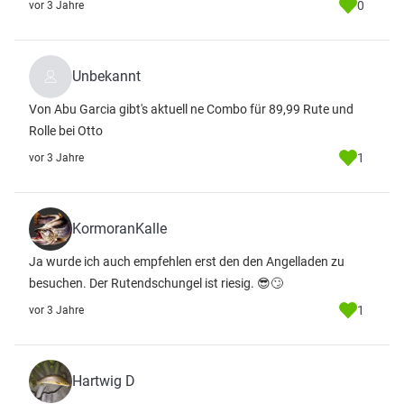
0
vor 3 Jahre
Unbekannt
Von Abu Garcia gibt's aktuell ne Combo für 89,99 Rute und
Rolle bei Otto
1
vor 3 Jahre
KormoranKalle
Ja wurde ich auch empfehlen erst den den Angelladen zu
besuchen. Der Rutendschungel ist riesig. 😎🙄
1
vor 3 Jahre
Hartwig D