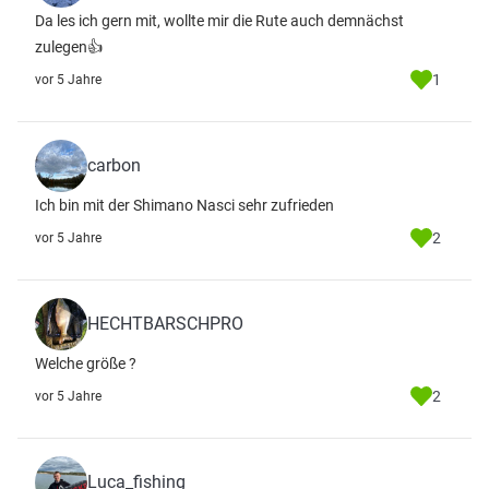
Da les ich gern mit, wollte mir die Rute auch demnächst
zulegen👍
1
vor 5 Jahre
carbon
Ich bin mit der Shimano Nasci sehr zufrieden
2
vor 5 Jahre
HECHTBARSCHPRO
Welche größe ?
2
vor 5 Jahre
Luca_fishing