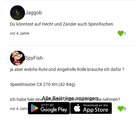
Jaggob
Du könntest auf Hecht und Zander auch Spinnfischen.
1
vor 4 Jahre
SpyFish
ja aber welche Rute und Angelrolle Rolle brauche ich dafür ?
Speedmaster CX 270 XH (42-84g)
Alle Beiträge anzeigen
ich habe hier eine gefunden 2,70m . kann ich die nehmen?
0
vor 4 Jahre