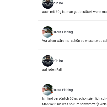
o‘le.ha
auch mit 60g ist man gut bestückt wenn mal 
Trout Fishing
Vor allem wäre mal schön zu wissen,was se
o‘le.ha
auf jeden Fall!
Trout Fishing
Ich find persönlich 60'gr. schon ziemlich sc
Man weiß nie was so rum schwimmt🙂 Wels be