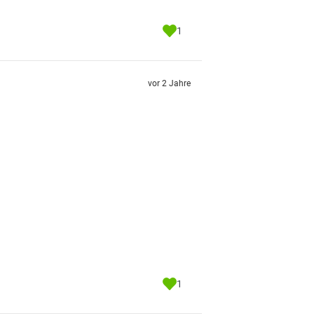
1
vor 2 Jahre
1