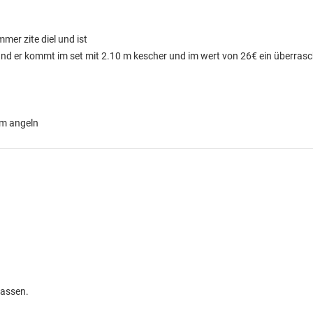
ummer zite diel und ist
latz und er kommt im set mit 2.10 m kescher und im wert von 26€ ein überra
zum angeln
passen.