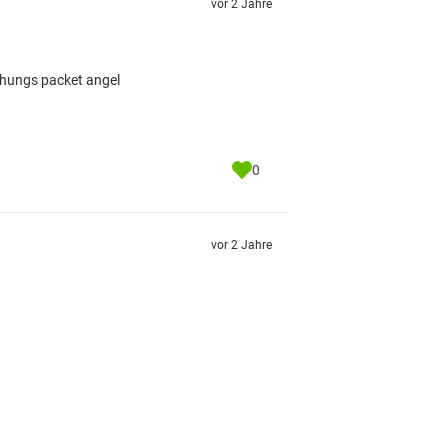
vor 2 Jahre
schungs packet angel
0
vor 2 Jahre