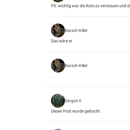
PS. wichtig war die Rute zu verstauen und
Barsch-Killer
Das wäre er
Barsch-Killer
.
Sargon II
Dieser Post wurde gelöscht.