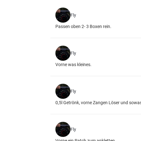
Fly
Passen oben 2- 3 Boxen rein.
Fly
Vorne was kleines.
Fly
0,5l Getrönk, vorne Zangen Löser und sowa
Fly
Vorne ein Patch zum ankletten.