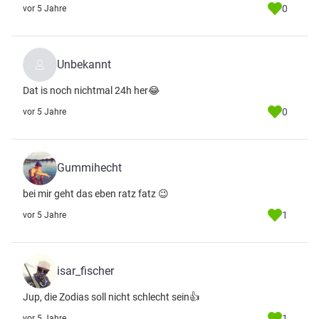
0
vor 5 Jahre
Unbekannt
Dat is noch nichtmal 24h her😂
0
vor 5 Jahre
Gummihecht
bei mir geht das eben ratz fatz 😉
1
vor 5 Jahre
isar_fischer
Jup, die Zodias soll nicht schlecht sein👍
1
vor 5 Jahre