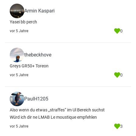
Armin Kaspari
Yasei bb perch
0
vor 5 Jahre
thebeckhove
Greys GR50+ Toreon
0
vor 5 Jahre
PaulH1205
Also wenn du etwas „straffes“ im Ul Bereich suchst
Würd ich dir ne LMAB Le moustique empfehlen
3
vor 5 Jahre