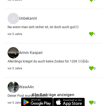
Unbekannt
Na wenn man sich sicher ist, ist doch auch gut👍🏻
1
vor 5 Jahre
Armin Kaspari
Allerdings kriegst du auch keine Zodias für 120€ 🤷‍♂️😅👍
0
vor 5 Jahre
WawA4n
Alle Beiträge anzeigen
Dieser Post wurde gelöscht.
0
vor 5 Jahre