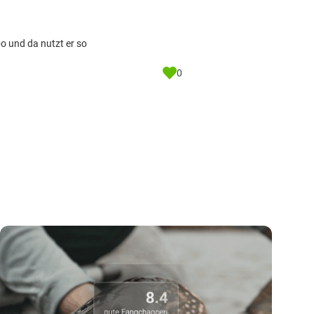
o und da nutzt er so
0