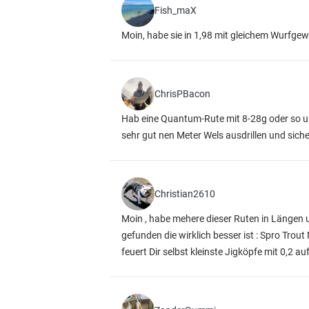
Fish_maX
Moin, habe sie in 1,98 mit gleichem Wurfgewi
ChrisPBacon
Hab eine Quantum-Rute mit 8-28g oder so und
sehr gut nen Meter Wels ausdrillen und siche
Christian2610
Moin , habe mehere dieser Ruten in Längen u
gefunden die wirklich besser ist : Spro Trou
feuert Dir selbst kleinste Jigköpfe mit 0,2 a