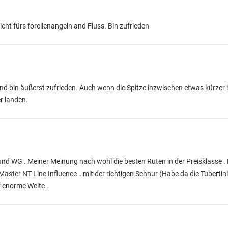
cht fürs forellenangeln and Fluss. Bin zufrieden
 bin äußerst zufrieden. Auch wenn die Spitze inzwischen etwas kürzer i
r landen.
nd WG . Meiner Meinung nach wohl die besten Ruten in der Preisklasse . Bi
t Master NT Line Influence …mit der richtigen Schnur (Habe da die Tubertin
uf enorme Weite .