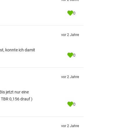
0
vor 2 Jahre
st, konnte ich damit
0
vor 2 Jahre
s jetzt nur eine
i TBR 0,156 drauf )
0
vor 2 Jahre