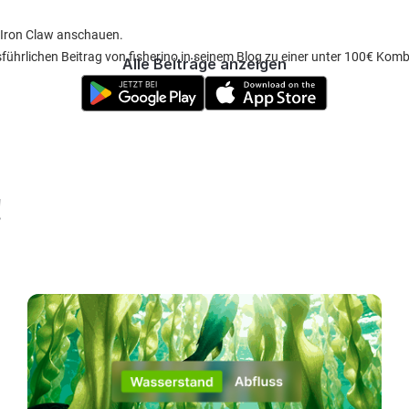
n Iron Claw anschauen.
sführlichen Beitrag von fisherino in seinem Blog zu einer unter 100€ Komb
Alle Beiträge anzeigen
.
!