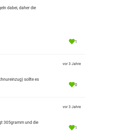
eln dabei, daher die
1
vor 3 Jahre
hnureinzug) sollte es
0
vor 3 Jahre
iegt 305gramm und die
1