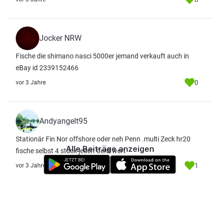
Jocker NRW
Fische die shimano nasci 5000er jemand verkauft auch in
eBay id 2339152466
0
vor 3 Jahre
Andyangelt95
Stationär Fin Nor offshore oder neh Penn .multi Zeck hr20
Alle Beiträge anzeigen
fische selbst 4 stück jeden Cent wert
1
vor 3 Jahre