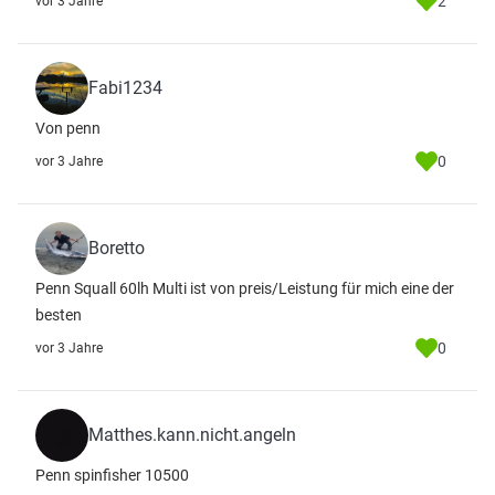
2
vor 3 Jahre
Fabi1234
Von penn
0
vor 3 Jahre
Boretto
Penn Squall 60lh Multi ist von preis/Leistung für mich eine der
besten
0
vor 3 Jahre
Matthes.kann.nicht.angeln
Penn spinfisher 10500