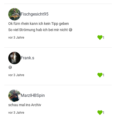
Fischgesicht95
Ok fürn rhein kann ich kein Tipp geben
So viel Strömung hab ich bei mir nicht 😅
1
vor 3 Jahre
Frank.s
😅
1
vor 3 Jahre
MarzlHBSpin
schau mal ins Archiv
1
vor 3 Jahre