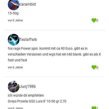
carambid
15-50g
0
vor 6 Jahre
Tezlaffsrb
fox rage Power spin. kommt mit ca 90 Euro. gibt es in
verschieden Versionen und wg's hat ein t40 blank. gibt es als X
fast und fast
0
vor 6 Jahre
Jurij1986
Ich würde dir empfehlen
Greys Prowla GS2 Lure 8' 10-50 gr 2,70
1
vor 6 Jahre