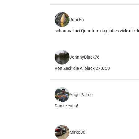
Joni Fri
schaumal bei Quantum da gibt es viele die d
JohnnyBlack76
Von Zeck die Allblack 270/50
AngelPalme
Danke euch!
Mirko86