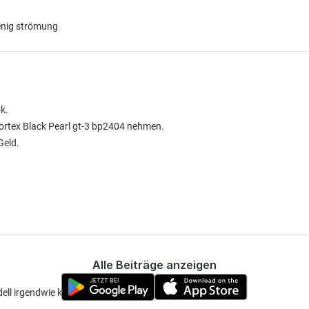
enig strömung
ok.
portex Black Pearl gt-3 bp2404 nehmen.
Geld.
Alle Beiträge anzeigen
dell irgendwie komisch.