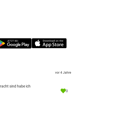
vor 4 Jahre
racht sind habe ich
0