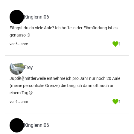
Kinglenni06
Fängst du da viele Aale? Ich hoffe in der Elbmündung ist es
genauso :D
1
vor 6 Jahre
Frey
Jup😁✌️mittlerweile entnehme ich pro Jahr nur noch 20 Aale
(meine persönliche Grenze) die fang ich dann oft auch an
einem Tag😅
1
vor 6 Jahre
Kinglenni06