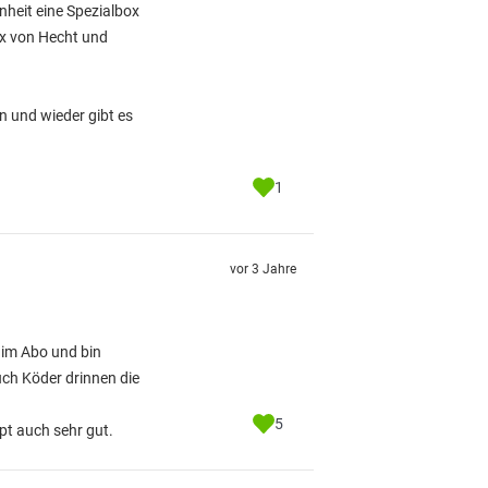
nheit eine Spezialbox
ox von Hecht und
n und wieder gibt es
1
vor 3 Jahre
 im Abo und bin
uch Köder drinnen die
5
ppt auch sehr gut.