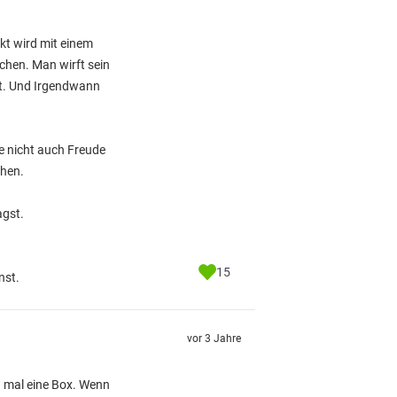
kt wird mit einem
hen. Man wirft sein
ät. Und Irgendwann
e nicht auch Freude
ehen.
agst.
15
nst.
vor 3 Jahre
h mal eine Box. Wenn