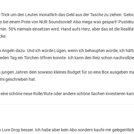
-Trick um den Leuten monatlich das Geld aus der Tasche zu ziehen. Geloc
 bei einem Preis von NUR Soundsoviel! Also mega was gespart! Pustekuc
in. 50% niemals einsetzen wird. Hand aufs Herz, aber das ist die Realit
cke.
um Angeln dazu. Und ich würde Lügen, wenn ich behaupten würde, ich hätt
jeden Tag ein Türchen öffnen konnte. Ich kann den Reiz schon nachvollzi
 jungen Jahren dein sowieso kleines Budget für so eine Box ausgeben m
mmi geschrieben hat.
in eine schöne neue Rolle/Rute oder andere schöne Sachen investieren kan
 Lure Drop besser. Ich habe aber kein Abo sondern kaufe mir gelegentlic