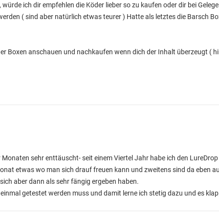
 würde ich dir empfehlen die Köder lieber so zu kaufen oder dir bei Gelege
erden ( sind aber natürlich etwas teurer ) Hatte als letztes die Barsch B
der Boxen anschauen und nachkaufen wenn dich der Inhalt überzeugt ( hi
r Monaten sehr enttäuscht- seit einem Viertel Jahr habe ich den LureDrop
n Monat etwas wo man sich drauf freuen kann und zweitens sind da eben a
e sich aber dann als sehr fängig ergeben haben.
les einmal getestet werden muss und damit lerne ich stetig dazu und es kla