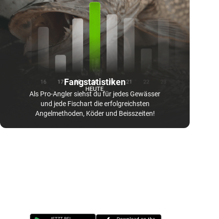
Fangstatistiken
Als Pro-Angler siehst du für jedes Gewässer
und jede Fischart die erfolgreichsten
Angelmethoden, Köder und Beisszeiten!