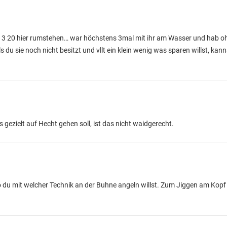
k 213 20 hier rumstehen… war höchstens 3mal mit ihr am Wasser und hab 
s du sie noch nicht besitzt und vllt ein klein wenig was sparen willst, ka
 gezielt auf Hecht gehen soll, ist das nicht waidgerecht.
 du mit welcher Technik an der Buhne angeln willst. Zum Jiggen am Kopf w