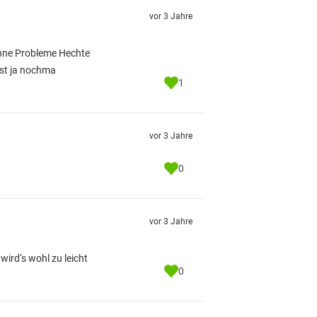
vor 3 Jahre
ohne Probleme Hechte
nnst ja nochma
1
vor 3 Jahre
0
vor 3 Jahre
ird‘s wohl zu leicht
0