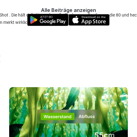
Alle Beiträge anzeigen
hot . Die hält definitiv auch große Fische aus . Rapfen um die 80 und hec
 merkt wirklich jeden Biss . Preis Leistung top
!