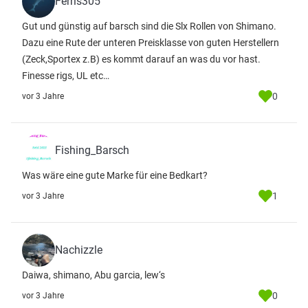
Ferris305
Gut und günstig auf barsch sind die Slx Rollen von Shimano.
Dazu eine Rute der unteren Preisklasse von guten Herstellern
(Zeck,Sportex z.B) es kommt darauf an was du vor hast.
Finesse rigs, UL etc…
0
vor 3 Jahre
Fishing_Barsch
Was wäre eine gute Marke für eine Bedkart?
1
vor 3 Jahre
Nachizzle
Daiwa, shimano, Abu garcia, lew‘s
0
vor 3 Jahre