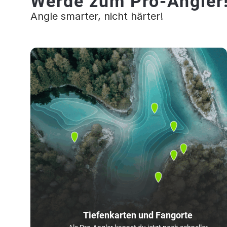
Werde zum Pro-Angler
Angle smarter, nicht härter!
Tiefenkarten und Fangorte