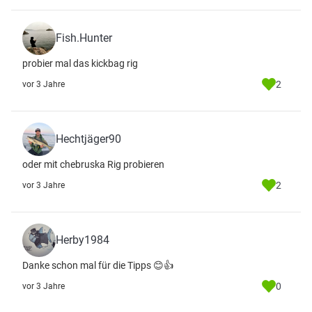
Fish.Hunter
probier mal das kickbag rig
2
vor 3 Jahre
Hechtjäger90
oder mit chebruska Rig probieren
2
vor 3 Jahre
Herby1984
Danke schon mal für die Tipps 😊👍
0
vor 3 Jahre