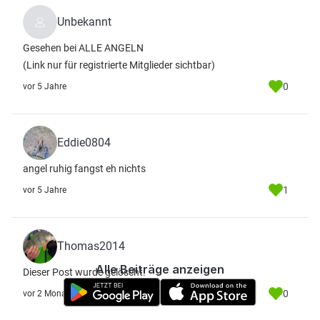
Unbekannt
Gesehen bei ALLE ANGELN
(Link nur für registrierte Mitglieder sichtbar)
0
vor 5 Jahre
Eddie0804
angel ruhig fangst eh nichts
1
vor 5 Jahre
Thomas2014
Alle Beiträge anzeigen
Dieser Post wurde gelöscht.
0
vor 2 Monate