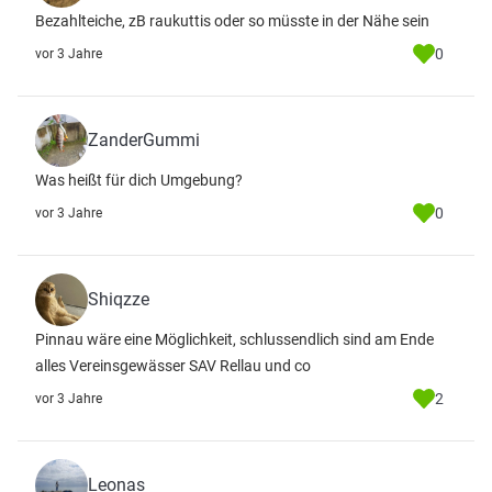
Bezahlteiche, zB raukuttis oder so müsste in der Nähe sein
0
vor 3 Jahre
ZanderGummi
Was heißt für dich Umgebung?
0
vor 3 Jahre
Shiqzze
Pinnau wäre eine Möglichkeit, schlussendlich sind am Ende
alles Vereinsgewässer SAV Rellau und co
2
vor 3 Jahre
Leonas