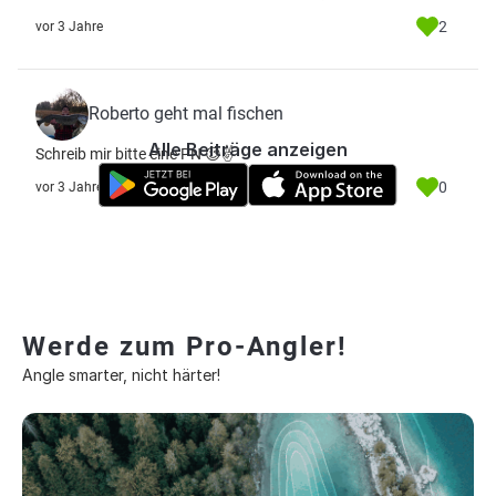
2
vor 3 Jahre
Roberto geht mal fischen
Alle Beiträge anzeigen
Schreib mir bitte eine PN 😉✌️
0
vor 3 Jahre
Werde zum Pro-Angler!
Angle smarter, nicht härter!