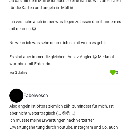
Ja das mit dem Müll 🗑️ ist auch so eine Sache. Wir zahlen Geld
für die Karten und angeln im Müll 🗑️
Ich versuche auch immer was liegen zulassen damit andere es
mit nehmen 😂
Ne wenn ich was sehe nehme ich es mit wenn es geht.
Es sind aber immer die gleichen. Ansitz Angler 😂 Merkmal
wurmbox mit Erde drin
0
vor 2 Jahre
Fabelwesen
Also angeln ist öfters ziemlich zäh, zumindest für mich. Ist
aber nicht weiter tragisch (... 🥲😉...).
Ich musste meine Erwartungen nach verzerrter
Erwartungshaltung durch Youtube, Instagram und Co. auch