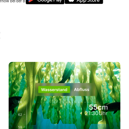
rnow bei der Brücke wo der Zug lang fährt
!