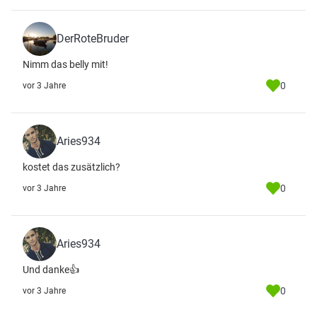
DerRoteBruder
Nimm das belly mit!
0
vor 3 Jahre
Aries934
kostet das zusätzlich?
0
vor 3 Jahre
Aries934
Und danke👍
0
vor 3 Jahre