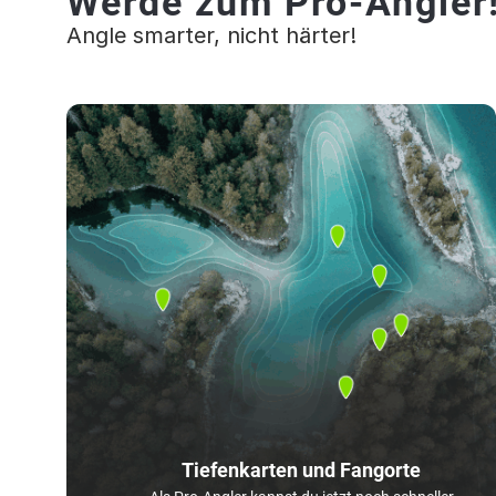
Werde zum Pro-Angler
Angle smarter, nicht härter!
Tiefenkarten und Fangorte