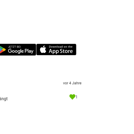
vor 4 Jahre
1
fängt