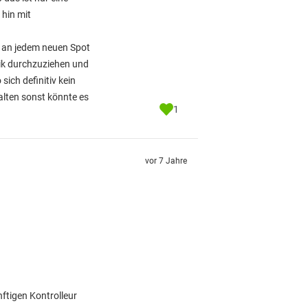
 hin mit
s an jedem neuen Spot
ik durchzuziehen und
sich definitiv kein
alten sonst könnte es
1
vor 7 Jahre
ftigen Kontrolleur