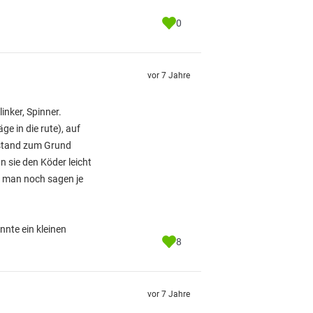
0
vor 7 Jahre
inker, Spinner.
ge in die rute), auf
bstand zum Grund
n sie den Köder leicht
e man noch sagen je
nnte ein kleinen
8
vor 7 Jahre