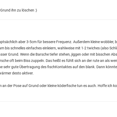
Grund ihn zu löschen :)
ptsächlich aber 3-5cm für bessere Frequenz. Außerdem kleine wobbler, bl
m bis schnelles einfaches einleiern, wahlweise mit 1-2 twiches (also Schlä
sser Grund. Wenn die Barsche tiefer stehen, jiggen oder mit bisschen A
sche oft beim Biss zuppeln. Das heißt es fühlt sich an der rute an als wen
ine sehr gute Übertragung des fischKontaktes auf den blank. Dann könnt
wärmer desto aktiver.
 an der Pose auf Grund oder kleine köderfische tun es auch. Hoffe ich ko