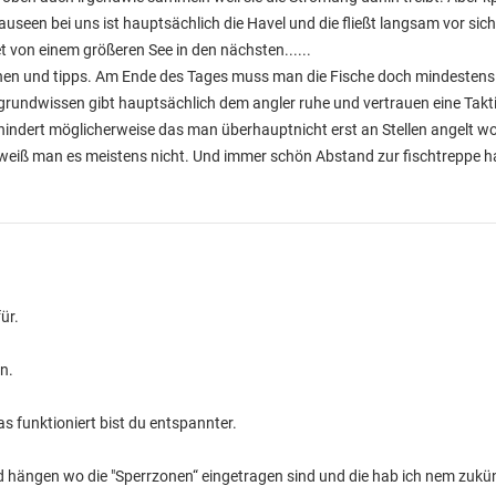
seen bei uns ist hauptsächlich die Havel und die fließt langsam vor sich
t von einem größeren See in den nächsten......
erchen und tipps. Am Ende des Tages muss man die Fische doch mindesten
grundwissen gibt hauptsächlich dem angler ruhe und vertrauen eine Takt
erhindert möglicherweise das man überhauptnicht erst an Stellen angelt wo 
 weiß man es meistens nicht. Und immer schön Abstand zur fischtreppe h
ür.
n.
s funktioniert bist du entspannter.
 hängen wo die "Sperrzonen“ eingetragen sind und die hab ich nem zukün