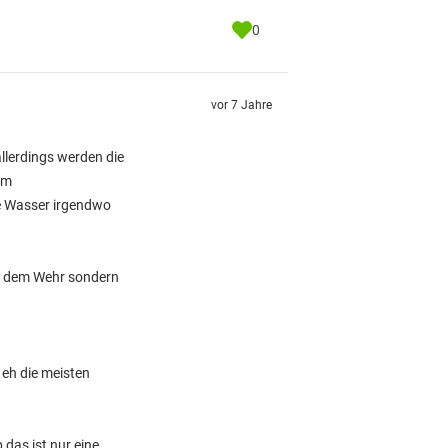
0
vor 7 Jahre
llerdings werden die
im
e Wasser irgendwo
mit dem Wehr sondern
eh die meisten
 das ist nur eine