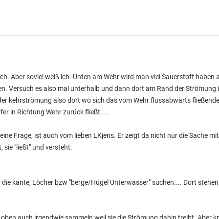
ich. Aber soviel weiß ich. Unten am Wehr wird man viel Sauerstoff haben a
hen. Versuch es also mal unterhalb und dann dort am Rand der Strömung 
der kehrströmung also dort wo sich das vom Wehr flussabwärts fließend
r in Richtung Wehr zurück fließt.....
deine Frage, ist auch vom lieben LKjens. Er zeigt da nicht nur die Sache 
 sie "ließt" und versteht:
ie kante, Löcher bzw "berge/Hügel Unterwasser" suchen.... Dort stehen 
 oben auch irgendwie sammeln weil sie die Strömung dahin treibt. Aber kp