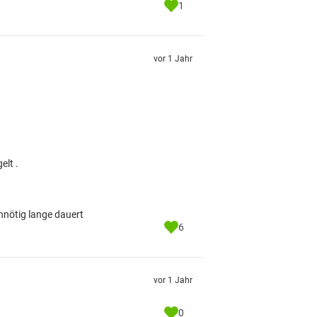
1
vor 1 Jahr
elt .
unnötig lange dauert
6
vor 1 Jahr
0