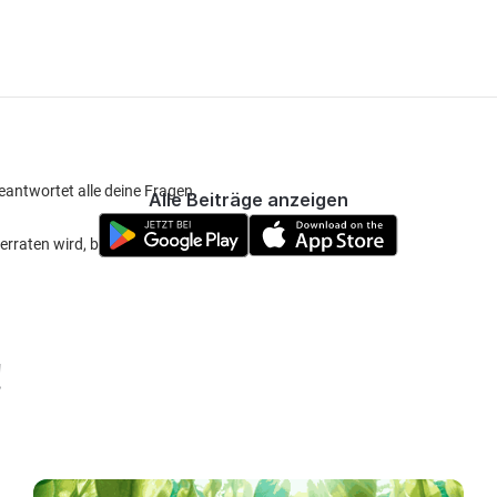
eantwortet alle deine Fragen.
Alle Beiträge anzeigen
rraten wird, bezweifle ich 🙈
!